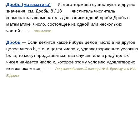
Дробь (математика)
— У этого термина существуют и другие
значения, см. Дробь. 8 / 13 числитель числитель
знаменатель знаменатель Две записи одной дроби Дробь в
математике число, состоящее из одной или нескольких
частей… …
Википедия
Дробь
— Если делится какое нибудь целое число а на другое
целое число b, т. е. ищется число x, удовлетворяющее условию
bx=а, то могут представиться два случая: или в ряду целых
чисел найдется число х, которое этому условию удовлетворит,
или же окажется,… …
Энциклопедический словарь Ф.А. Брокгауза и И.А.
Ефрона