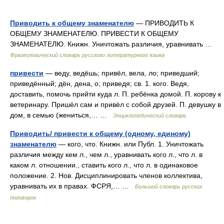
Приводить к общему знаменателю
— ПРИВОДИТЬ К
ОБЩЕМУ ЗНАМЕНАТЕЛЮ. ПРИВЕСТИ К ОБЩЕМУ
ЗНАМЕНАТЕЛЮ. Книжн. Уничтожать различия, уравнивать …
Фразеологический словарь русского литературного языка
привести
— веду, ведёшь; привёл, вела, ло; приведший;
приведённый; дён, дена, о; приведя; св. 1. кого. Ведя,
доставить, помочь прийти куда л. П. ребёнка домой. П. корову к
ветеринару. Пришёл сам и привёл с собой друзей. П. девушку в
дом, в семью (жениться,… …
Энциклопедический словарь
Приводить/ привести к общему (одному, единому)
знаменателю
— кого, что. Книжн. или Публ. 1. Уничтожать
различия между кем л., чем л., уравнивать кого л., что л. в
каком л. отношении., ставить кого л., что л. в одинаковое
положение. 2. Нов. Дисциплинировать членов коллектива,
уравнивать их в правах. ФСРЯ,… …
Большой словарь русских
поговорок